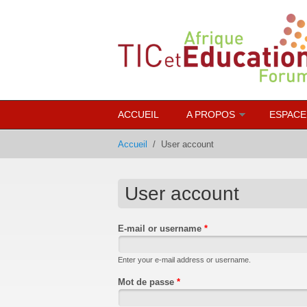
Aller au contenu principal
ACCUEIL
A PROPOS
ESPACE
Accueil
/
User account
User account
E-mail or username
*
Enter your e-mail address or username.
Mot de passe
*