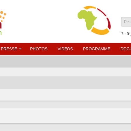
For
7 - 9
 PRESSE
PHOTOS
VIDEOS
PROGRAMME
DOC