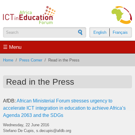
Skip to main content
English
Français
Search form
☰ Menu
Home
/
Press Corner
/
Read in the Press
Read in the Press
AfDB:
African Ministerial Forum stresses urgency to
accelerate ICT integration in education to achieve Africa’s
Agenda 2063 and the SDGs
Wednesday, 22 June 2016
Stefano De Cupis, s.decupis@afdb.org