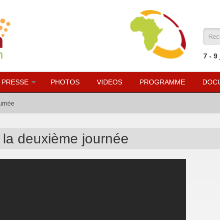
For
7 - 9
 PRESSE
PHOTOS
VIDEOS
PROGRAMME
DOC
urnée
 la deuxième journée