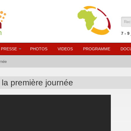
For
7 - 9
 PRESSE
PHOTOS
VIDEOS
PROGRAMME
DOC
rnée
la première journée